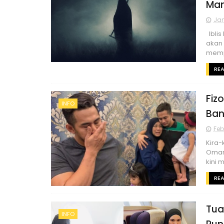
Man
Jan
Iblis
akan
memp
RE
Fiz
INFO
Bank
Feb
Kira-
Omar 
kini 
RE
Tua
INFO