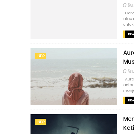
Sep
Cara
atau 
untuk
RE
Aur
INFO
Mus
Sep
Aurat
antar
menja
RE
Men
INFO
Ket