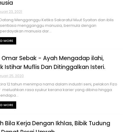
usia
uari 23, 2021
 Datang Mengganggu Ketika Sakaratul Mаut Syaitan dan iblis
 sentiasa mengganggu manusia, bermula dengan
erdayakan manusia dar...
AD MORE
o Omar Sebak - Ayah Mengadap ilahi,
 Istihar Muflis Dan Ditinggalkan Isteri.
ruari 25, 2020
kira 12 tahun menimpa nama dalam industri seni, pelakon Fizo
meluahkan rasa syukur kerana karier yang dibina hingga
mendapa...
AD MORE
h Bila Kerja Dengan Ikhlas, Bibik Tudung