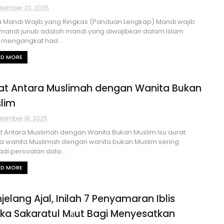
tember 20, 2025
 Mandi Wajib yang Ringkas (Panduan Lengkap) Mandi wajib
mandi junub adalah mandi yang diwajibkan dalam Islam
 mengangkat had...
AD MORE
at Antara Muslimah dengan Wanita Bukan
lim
tember 18, 2025
 Antara Muslimah dengan Wanita Bukan Muslim Isu aurat
a wanita Muslimah dengan wanita bukan Muslim sering
di persoalan dala...
AD MORE
jelang Ajal, Inilah 7 Penyamaran Iblis
ika Sakaratul Mаut Bagi Menyesatkan