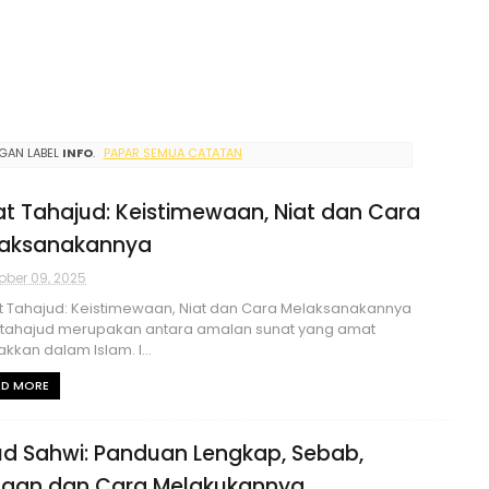
GAN LABEL
INFO
.
PAPAR SEMUA CATATAN
at Tahajud: Keistimewaan, Niat dan Cara
aksanakannya
ober 09, 2025
 Tahajud: Keistimewaan, Niat dan Cara Melaksanakannya
 tahajud merupakan antara amalan sunat yang amat
akkan dalam Islam. I...
AD MORE
ud Sahwi: Panduan Lengkap, Sebab,
aan dan Cara Melakukannya