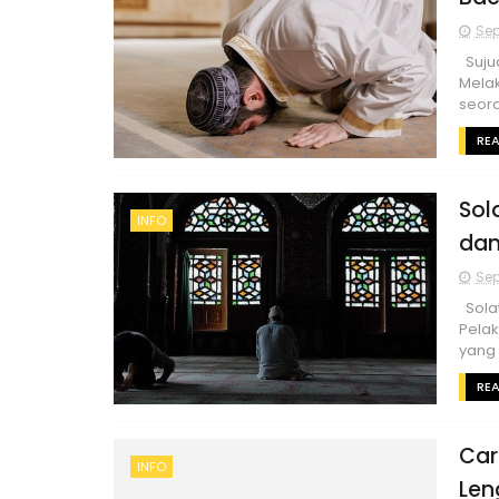
Sep
Suju
Mela
seora
RE
Sol
INFO
dan
Sep
Solat
Pelak
yang 
RE
Car
INFO
Len