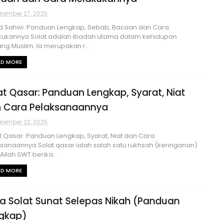
tember 27, 2025
d Sahwi: Panduan Lengkap, Sebab, Bacaan dan Cara
kukannya Solat adalah ibadah utama dalam kehidupan
ng Muslim. Ia merupakan r...
AD MORE
at Qasar: Panduan Lengkap, Syarat, Niat
 Cara Pelaksanaannya
tember 22, 2025
 Qasar: Panduan Lengkap, Syarat, Niat dan Cara
sanaannya Solat qasar ialah salah satu rukhsah (keringanan)
Allah SWT berika...
AD MORE
a Solat Sunat Selepas Nikah (Panduan
gkap)