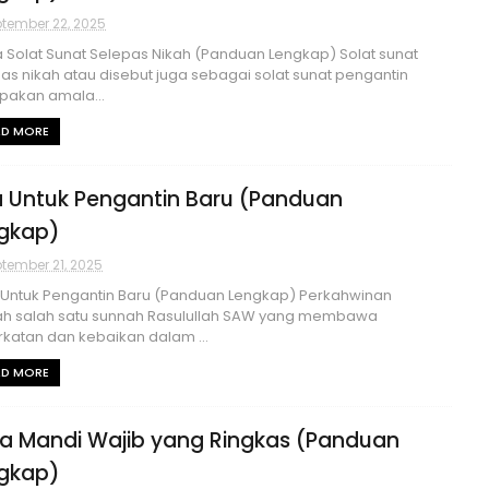
tember 22, 2025
Solat Sunat Selepas Nikah (Panduan Lengkap) Solat sunat
as nikah atau disebut juga sebagai solat sunat pengantin
pakan amala...
AD MORE
 Untuk Pengantin Baru (Panduan
gkap)
tember 21, 2025
Untuk Pengantin Baru (Panduan Lengkap) Perkahwinan
ah salah satu sunnah Rasulullah SAW yang membawa
katan dan kebaikan dalam ...
AD MORE
a Mandi Wajib yang Ringkas (Panduan
gkap)