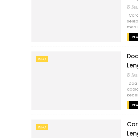
Sep
Cara 
selep
meru
RE
Doa
INFO
Len
Sep
Doa 
adal
keber
RE
Car
INFO
Len