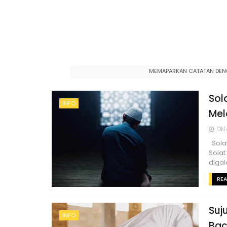
MEMAPARKAN CATATAN DEN
Sol
INFO
Mel
Okt
Solat
Solat
digal
RE
Suj
INFO
Bac