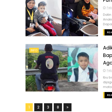
Pun
Feb
Datin
Anak
Dapat
RE
Adi
INFO
Bap
Aga
Feb
Ibu b
dijag
mata. 
RE
1
2
3
8