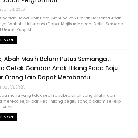
 Dapat Pergi Umrah.
ruari 24, 2020
 Shahida Bawa Bibik Pergi Menunaikan Umrah Bersama Anak-
nya. Wahhh.. Untungnya Dapat Majikan Macam Datin, Semoga
 Umrah Yang M...
AD MORE
k, Abah Masih Belum Putus Semangat.
a Cetak Gambar Anak Hilang Pada Baju
r Orang Lain Dapat Membantu.
ruari 23, 2020
apa mana yang tidak sedih apabila anak yang dilahir dan
a mereka sejak dari kecil hilang begitu sahaja dalam sekelip
Sejak ...
AD MORE