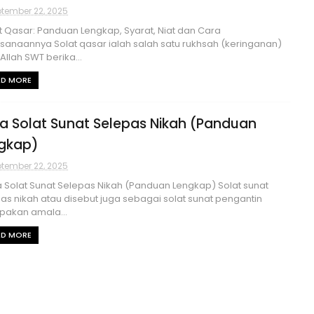
tember 22, 2025
 Qasar: Panduan Lengkap, Syarat, Niat dan Cara
sanaannya Solat qasar ialah salah satu rukhsah (keringanan)
Allah SWT berika...
AD MORE
a Solat Sunat Selepas Nikah (Panduan
gkap)
tember 22, 2025
Solat Sunat Selepas Nikah (Panduan Lengkap) Solat sunat
as nikah atau disebut juga sebagai solat sunat pengantin
pakan amala...
AD MORE