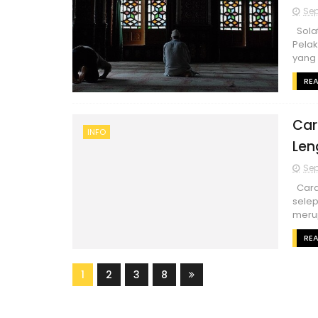
Sep
Solat
Pelak
yang 
RE
Car
INFO
Len
Sep
Cara 
selep
meru
RE
1
2
3
8