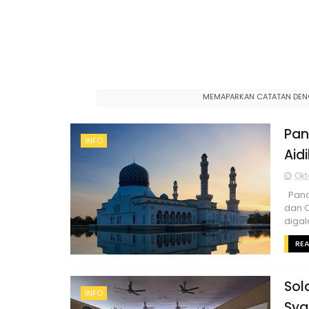
MEMAPARKAN CATATAN DEN
Pan
INFO
Aid
Okt
Pandu
dan C
digala
RE
Sol
INFO
Sya