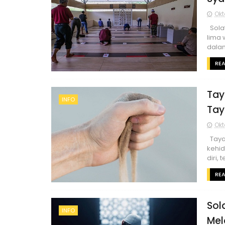
Okt
Solat
lima 
dalam
RE
Tay
INFO
Ta
Okt
Taya
kehid
diri,
RE
Sol
INFO
Mel