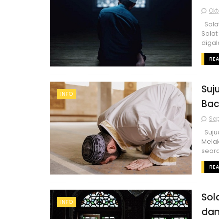
Okt
Solat
Solat
digal
RE
Suj
INFO
Bac
Sep
Suju
Mela
seora
RE
Sol
INFO
dan