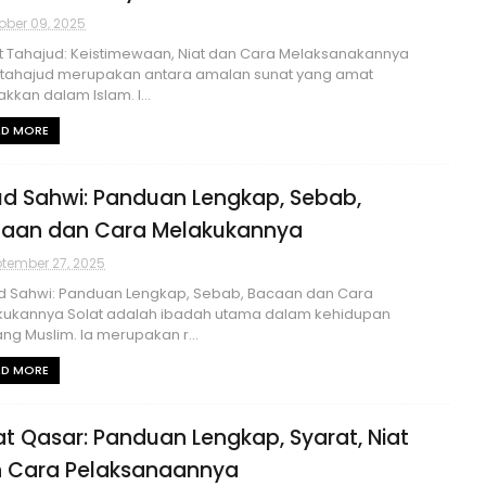
ober 09, 2025
 Tahajud: Keistimewaan, Niat dan Cara Melaksanakannya
 tahajud merupakan antara amalan sunat yang amat
akkan dalam Islam. I...
AD MORE
ud Sahwi: Panduan Lengkap, Sebab,
aan dan Cara Melakukannya
tember 27, 2025
d Sahwi: Panduan Lengkap, Sebab, Bacaan dan Cara
kukannya Solat adalah ibadah utama dalam kehidupan
ng Muslim. Ia merupakan r...
AD MORE
at Qasar: Panduan Lengkap, Syarat, Niat
 Cara Pelaksanaannya