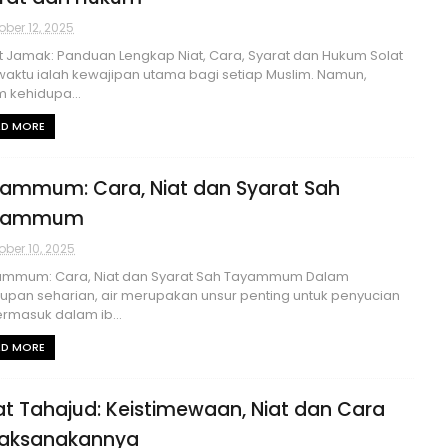
ober 12, 2025
 Jamak: Panduan Lengkap Niat, Cara, Syarat dan Hukum Solat
waktu ialah kewajipan utama bagi setiap Muslim. Namun,
 kehidupa...
AD MORE
ammum: Cara, Niat dan Syarat Sah
yammum
ober 10, 2025
mmum: Cara, Niat dan Syarat Sah Tayammum Dalam
upan seharian, air merupakan unsur penting untuk penyucian
 termasuk dalam ib...
AD MORE
at Tahajud: Keistimewaan, Niat dan Cara
aksanakannya