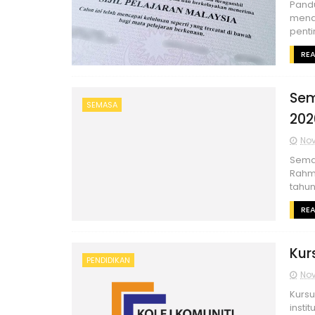
Pand
mena
penti
RE
Sem
SEMASA
202
Nov
Sema
Rahma
tahun
RE
Kur
PENDIDIKAN
Nov
Kursu
insti