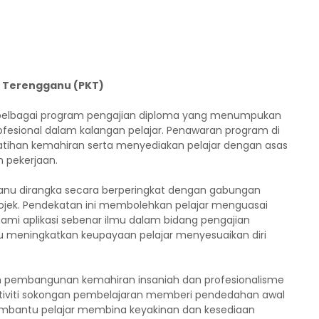
a Terengganu (PKT)
 pelbagai program pengajian diploma yang menumpukan
fesional dalam kalangan pelajar. Penawaran program di
 latihan kemahiran serta menyediakan pelajar dengan asas
 pekerjaan.
ganu dirangka secara berperingkat dengan gabungan
projek. Pendekatan ini membolehkan pelajar menguasai
ami aplikasi sebenar ilmu dalam bidang pengajian
 meningkatkan keupayaan pelajar menyesuaikan diri
kan pembangunan kemahiran insaniah dan profesionalisme
 aktiviti sokongan pembelajaran memberi pendedahan awal
membantu pelajar membina keyakinan dan kesediaan