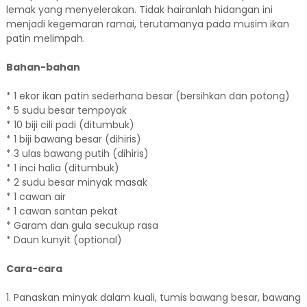
lemak yang menyelerakan. Tidak hairanlah hidangan ini
menjadi kegemaran ramai, terutamanya pada musim ikan
patin melimpah.
Bahan-bahan
* 1 ekor ikan patin sederhana besar (bersihkan dan potong)
* 5 sudu besar tempoyak
* 10 biji cili padi (ditumbuk)
* 1 biji bawang besar (dihiris)
* 3 ulas bawang putih (dihiris)
* 1 inci halia (ditumbuk)
* 2 sudu besar minyak masak
* 1 cawan air
* 1 cawan santan pekat
* Garam dan gula secukup rasa
* Daun kunyit (optional)
Cara-cara
1. Panaskan minyak dalam kuali, tumis bawang besar, bawang